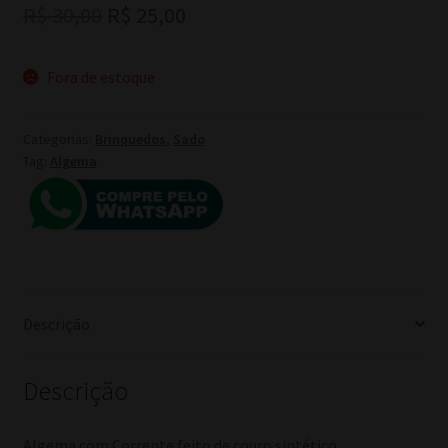
O
O
R$
30,00
R$
25,00
preço
preço
Fora de estoque
original
atual
era:
é:
Categorias:
Brinquedos
,
Sado
R$ 30,00.
R$ 25,00.
Tag:
Algema
Descrição
Descrição
Algema com Corrente feito de couro sintético.