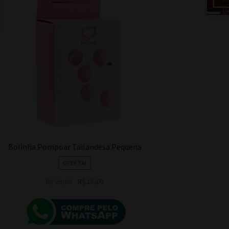
Bolinha Pompoar Tailandesa Pequena
OFERTA!
O
O
R$
28,00
R$
18,00
preço
preço
original
atual
era:
é:
R$ 28,00.
R$ 18,00.