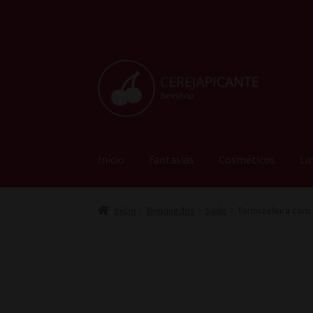
Pular
Pular
para
para
navegação
o
conteúdo
Início
Fantasias
Cosméticos
Li
Início
Brinquedos
Sado
Tornozeleira com 