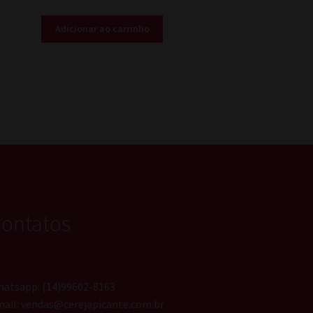
Adicionar ao carrinho
ontatos
atsapp: (14)99602-8163
ail: vendas@cerejapicante.com.br