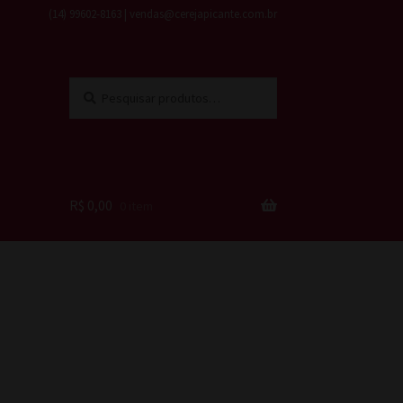
(14) 99602-8163 | vendas@cerejapicante.com.br
Pesquisar
Pesquisar
por:
R$
0,00
0 item