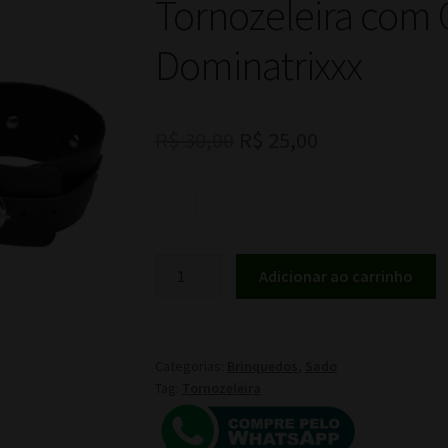
Tornozeleira com 
Dominatrixxx
O
O
R$
30,00
R$
25,00
preço
preço
original
atual
era:
é:
Tornozeleira
Adicionar ao carrinho
R$ 30,00.
R$ 25,00.
com
Corrente
Dominatrixxx
quantidade
Categorias:
Brinquedos
,
Sado
Tag:
Tornozeleira