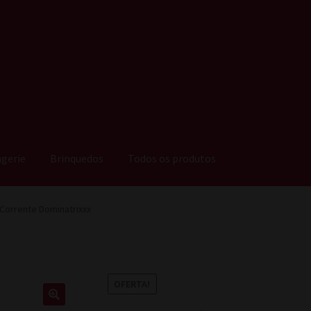
ngerie
Brinquedos
Todos os produtos
Corrente Dominatrixxx
OFERTA!