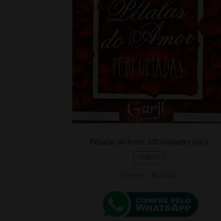
Pétalas do Amor 100 Unidades Garji
OFERTA!
O
O
R$
20,00
R$
15,00
preço
preço
original
atual
era:
é:
R$ 20,00.
R$ 15,00.