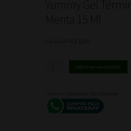
Yummy Gel Términ
Menta 15 Ml
O
O
R$
12,00
R$
8,00
preço
preço
original
atual
Yummy
Adicionar ao carrinho
Gel
era:
é:
Término
R$ 12,00.
R$ 8,00.
Comestível
Ice
Categorias:
Cosméticos
,
Gel Comestível
Menta
15
Ml
quantidade