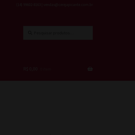
(14) 99602-8163 | vendas@cerejapicante.com.br
Pesquisar
Pesquisar
por:
R$
0,00
0 item