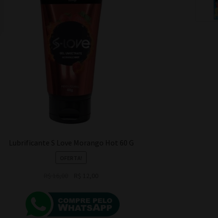
Lubrificante S Love Morango Hot 60 G
OFERTA!
O
O
R$
16,00
R$
12,00
preço
preço
original
atual
era:
é:
R$ 16,00.
R$ 12,00.