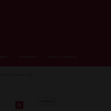
ngerie
Brinquedos
Todos os produtos
tível Ice Menta 15 Ml
OFERTA!