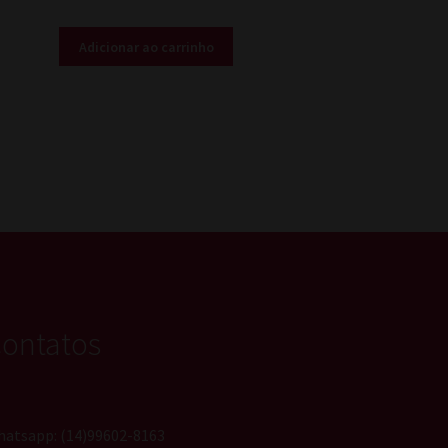
Adicionar ao carrinho
ontatos
atsapp: (14)99602-8163