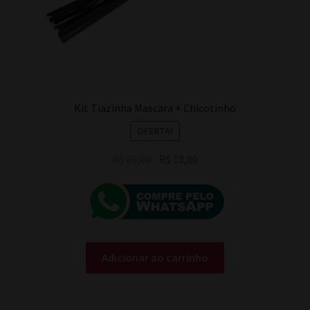
Kit Tiazinha Mascara + Chicotinho
OFERTA!
O
O
R$
25,00
R$
18,00
preço
preço
original
atual
era:
é:
R$ 25,00.
R$ 18,00.
Adicionar ao carrinho