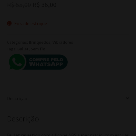
O
O
R$
55,00
R$
36,00
preço
preço
Fora de estoque
original
atual
era:
é:
Categorias:
Brinquedos
,
Vibradores
R$ 55,00.
R$ 36,00.
Tags:
Bullet
,
Sem fio
Descrição
Descrição
Bullet revestido com silicone ABS super macio, com estrias