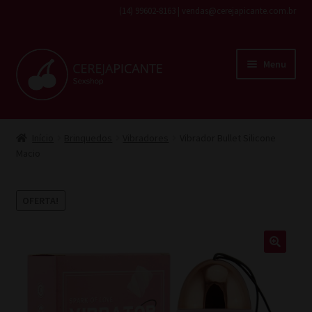
(14) 99602-8163 | vendas@cerejapicante.com.br
Pular
Pular
Menu
para
para
navegação
o
conteúdo
Início
Início
Brinquedos
Vibradores
Vibrador Bullet Silicone
Macio
Fantasias
Cosméticos
OFERTA!
Lingerie
Brinquedos
Todos os produtos