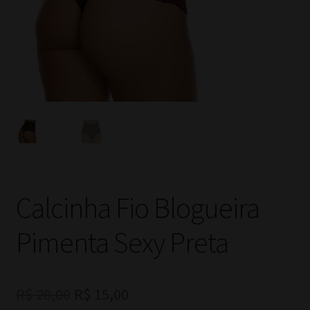
Calcinha Fio Blogueira
Pimenta Sexy Preta
O
O
R$
20,00
R$
15,00