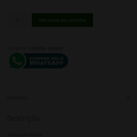
preço
preço
original
atual
Calcinha
Adicionar ao carrinho
Fio
era:
é:
Blogueira
R$ 20,00.
R$ 15,00.
Pimenta
Sexy
Categorias:
Calcinha
,
Lingerie
Preta
quantidade
Descrição
Descrição
Tanga em Renda