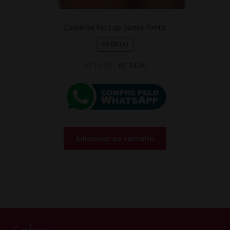
Calcinha Fio Lap Dance Preta
OFERTA!
O
O
R$
19,00
R$
14,00
preço
preço
original
atual
era:
é:
R$ 19,00.
R$ 14,00.
Adicionar ao carrinho