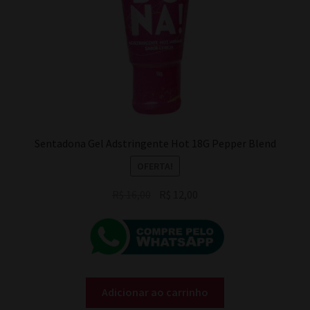
Sentadona Gel Adstringente Hot 18G Pepper Blend
OFERTA!
O
O
R$
16,00
R$
12,00
preço
preço
original
atual
era:
é:
R$ 16,00.
R$ 12,00.
Adicionar ao carrinho