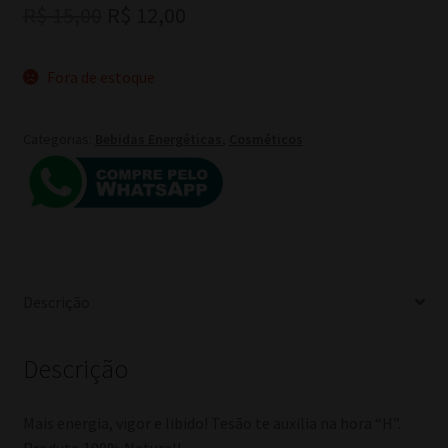
O
O
R$
15,00
R$
12,00
preço
preço
Fora de estoque
original
atual
era:
é:
Categorias:
Bebidas Energéticas
,
Cosméticos
R$ 15,00.
R$ 12,00.
Descrição
Descrição
Mais energia, vigor e libido! Tesão te auxilia na hora “H”.