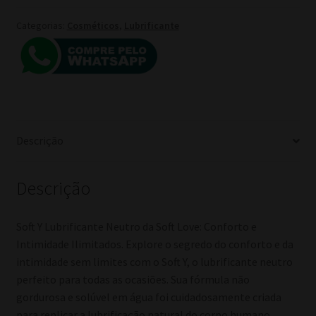
era:
é:
Categorias:
Cosméticos
,
Lubrificante
R$ 17,00.
R$ 12,00.
Descrição
Descrição
Soft Y Lubrificante Neutro da Soft Love: Conforto e
Intimidade Ilimitados. Explore o segredo do conforto e da
intimidade sem limites com o Soft Y, o lubrificante neutro
perfeito para todas as ocasiões. Sua fórmula não
gordurosa e solúvel em água foi cuidadosamente criada
para replicar a lubrificação natural do corpo humano,