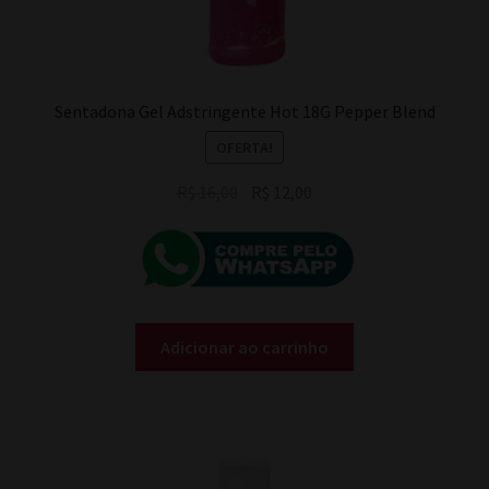
Sentadona Gel Adstringente Hot 18G Pepper Blend
OFERTA!
O
O
R$
16,00
R$
12,00
preço
preço
original
atual
era:
é:
R$ 16,00.
R$ 12,00.
Adicionar ao carrinho