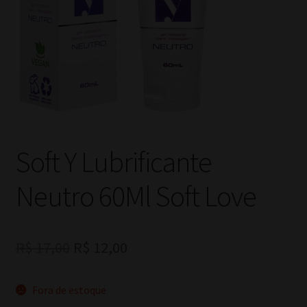
Soft Y Lubrificante
Neutro 60Ml Soft Love
O
O
R$
17,00
R$
12,00
preço
preço
Fora de estoque
original
atual