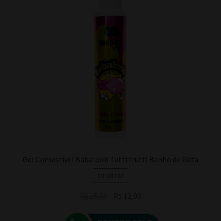
Gel Comestível Babaloob Tutti frutti Banho de Gata
OFERTA!
O
O
R$
15,00
R$
12,00
preço
preço
original
atual