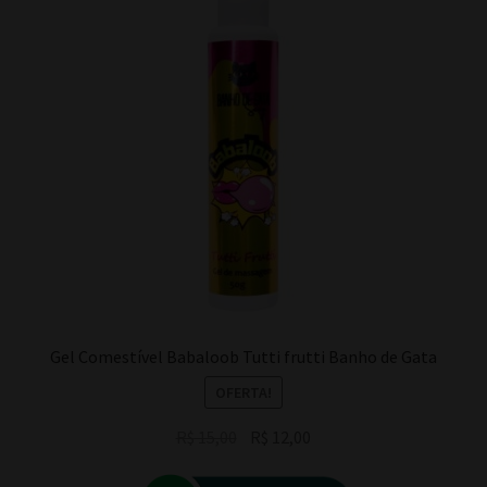
Gel Comestível Babaloob Tutti frutti Banho de Gata
OFERTA!
O
O
R$
15,00
R$
12,00
preço
preço