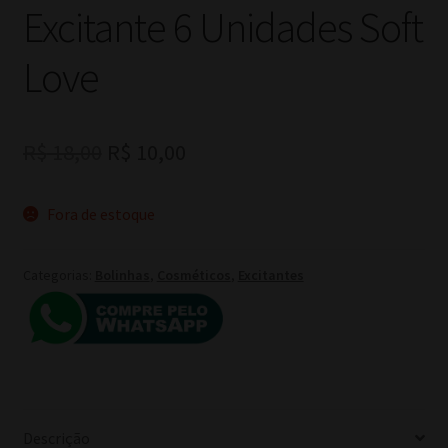
Excitante 6 Unidades Soft
Love
O
O
R$
18,00
R$
10,00
preço
preço
Fora de estoque
original
atual
era:
é:
Categorias:
Bolinhas
,
Cosméticos
,
Excitantes
R$ 18,00.
R$ 10,00.
Descrição