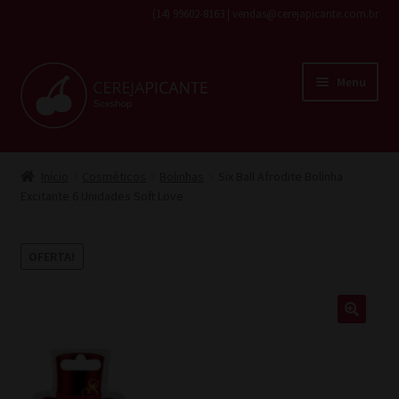
(14) 99602-8163 | vendas@cerejapicante.com.br
Pular
Pular
Menu
para
para
navegação
o
conteúdo
Início
Início
Cosméticos
Bolinhas
Six Ball Afrodite Bolinha
Excitante 6 Unidades Soft Love
Fantasias
Cosméticos
OFERTA!
Lingerie
Brinquedos
Todos os produtos