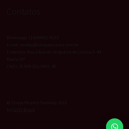
Contatos
Whatsapp: (14)99602-8163
Email: vendas@cerejapicante.com.br
Endereço: Rua Eduardo Vergueiro de Lorena 5-44 -
Bauru\SP
CNPJ: 25.099.301/0001-45
© Cereja Picante Sexshop 2023
by
CeOS Brasil