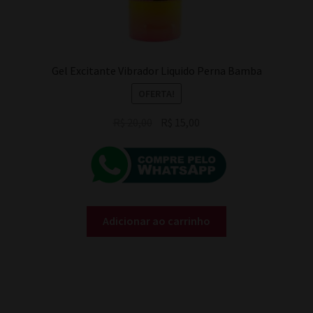
Gel Excitante Vibrador Liquido Perna Bamba
OFERTA!
O
O
R$
20,00
R$
15,00
preço
preço
original
atual
era:
é:
R$ 20,00.
R$ 15,00.
Adicionar ao carrinho