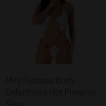
Mini Fantasia Body
Enfermeira Hot Pimenta
Sexy