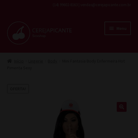
(14) 99602-8163 | vendas@cerejapicante.com.br
Pular
Pular
Menu
para
para
navegação
o
conteúdo
Início
Início
Lingerie
Body
Mini Fantasia Body Enfermeira Hot
Pimenta Sexy
Fantasias
Cosméticos
OFERTA!
Lingerie
Brinquedos
Todos os produtos