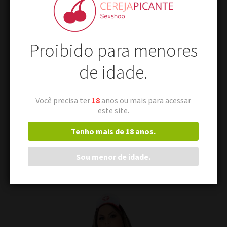
Mini Fantasia Apaixonada
Proibido para menores
OFERTA!
de idade.
O
O
R$
35,00
R$
30,00
preço
preço
original
atual
Você precisa ter
18
anos ou mais para acessar
era:
é:
este site.
R$ 35,00.
R$ 30,00.
Tenho mais de 18 anos.
Adicionar ao carrinho
Sou menor de idade.