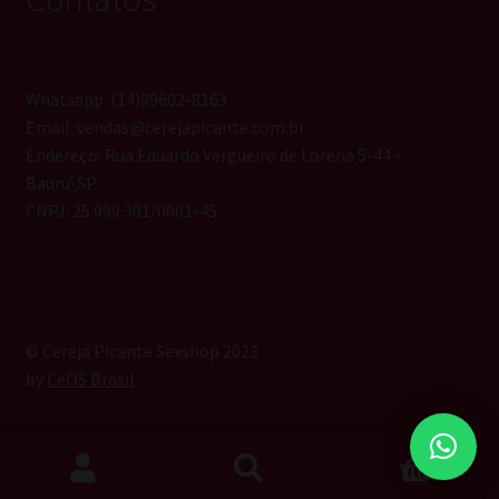
Whatsapp: (14)99602-8163
Email: vendas@cerejapicante.com.br
Endereço: Rua Eduardo Vergueiro de Lorena 5-44 -
Bauru\SP
CNPJ: 25.099.301/0001-45
© Cereja Picante Sexshop 2023
by
CeOS Brasil
0
Pesquisar
Pesquisar