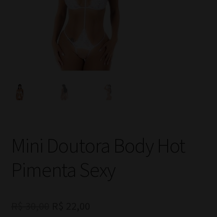
Mini Doutora Body Hot
Pimenta Sexy
O
O
R$
30,00
R$
22,00