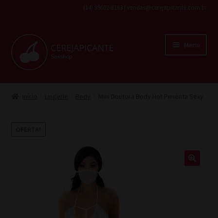
(14) 99602-8163 | vendas@cerejapicante.com.br
Pular
Pular
Menu
para
para
navegação
o
conteúdo
Início
Início
Lingerie
Body
Mini Doutora Body Hot Pimenta Sexy
Fantasias
OFERTA!
Cosméticos
Lingerie
Brinquedos
Todos os produtos