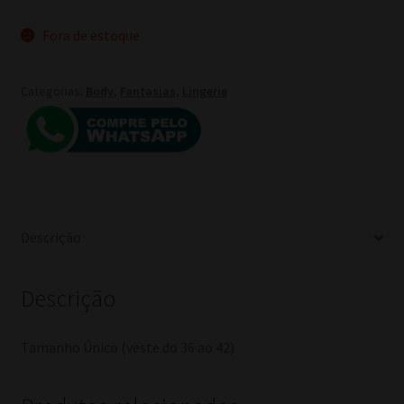
preço
preço
Fora de estoque
original
atual
era:
é:
Categorias:
Body
,
Fantasias
,
Lingerie
R$ 30,00.
R$ 22,00.
Descrição
Descrição
Tamanho Único (veste do 36 ao 42)