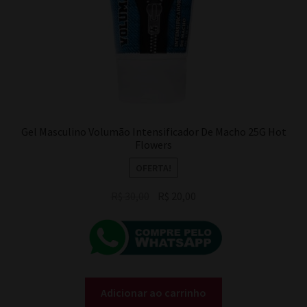
Gel Masculino Volumão Intensificador De Macho 25G Hot
Flowers
OFERTA!
O
O
R$
30,00
R$
20,00
preço
preço
original
atual
era:
é:
R$ 30,00.
R$ 20,00.
Adicionar ao carrinho