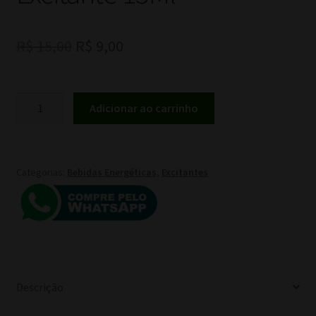
O
O
R$
15,00
R$
9,00
preço
preço
original
atual
Estimulante
Adicionar ao carrinho
Jumentão
era:
é:
Bebida
R$ 15,00.
R$ 9,00.
Energética
Excitante
Categorias:
Bebidas Energéticas
,
Excitantes
15Ml
quantidade
Descrição