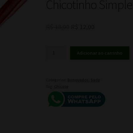
Chicotinho Simpl
O
O
R$
18,00
R$
12,00
preço
preço
original
atual
Chicotinho
Adicionar ao carrinho
Simples
era:
é:
Vermelho
R$ 18,00.
R$ 12,00.
quantidade
Categorias:
Brinquedos
,
Sado
Tag:
Chicote