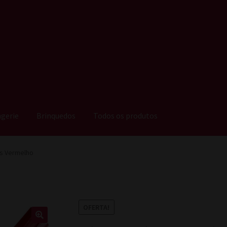
ngerie
Brinquedos
Todos os produtos
es Vermelho
OFERTA!