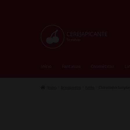
Pular
Pular
para
para
navegação
o
conteúdo
Início
Fantasias
Cosméticos
Li
Início
Brinquedos
Sado
Chicotinho Simpl