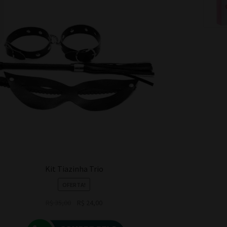
Kit Tiazinha Trio
OFERTA!
O
O
R$
35,00
R$
24,00
preço
preço
original
atual