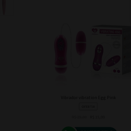
Vibrador vibration Egg Pink
OFERTA!
O
O
R$
25,00
R$
15,00
preço
preço
original
atual