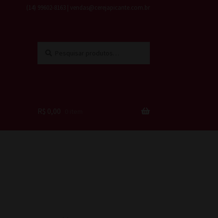
(14) 99602-8163 | vendas@cerejapicante.com.br
Pesquisar
Pesquisar
por:
R$
0,00
0 item