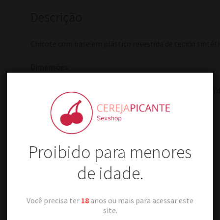
Descrição
Chicote com base em plástico revestida de tecido sintético
Dimensões:
Base em madeira revestida mede 15cm, tiras com 12cm
Proibido para menores
de idade.
Produtos relacionados
Você precisa ter
18
anos ou mais para acessar este
site.