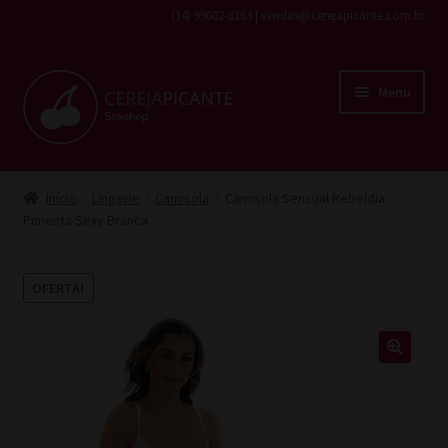
(14) 99602-8163 | vendas@cerejapicante.com.br
Pular
Pular
Menu
para
para
navegação
o
conteúdo
Início
Início
Lingerie
Camisola
Camisola Sensual Rebeldia
Pimenta Sexy Branca
Fantasias
Cosméticos
OFERTA!
Lingerie
Brinquedos
Todos os produtos