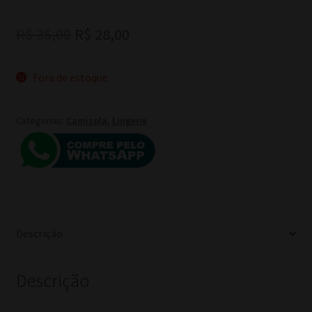
O
O
R$
35,00
R$
28,00
preço
preço
Fora de estoque
original
atual
era:
é:
Categorias:
Camisola
,
Lingerie
R$ 35,00.
R$ 28,00.
Descrição
Descrição