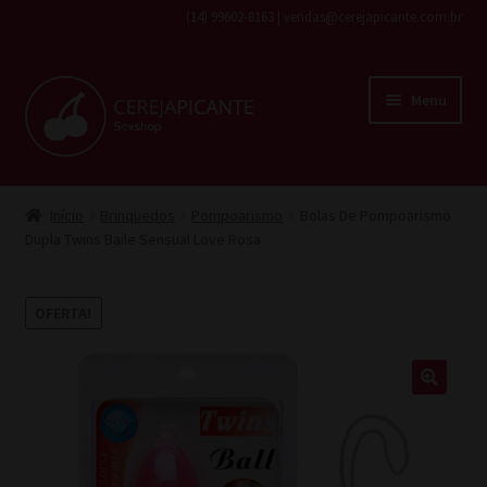
(14) 99602-8163 | vendas@cerejapicante.com.br
Pular
Pular
Menu
para
para
navegação
o
conteúdo
Início
Início
Brinquedos
Pompoarismo
Bolas De Pompoarismo
Dupla Twins Baile Sensual Love Rosa
Fantasias
Cosméticos
OFERTA!
Lingerie
Brinquedos
Todos os produtos