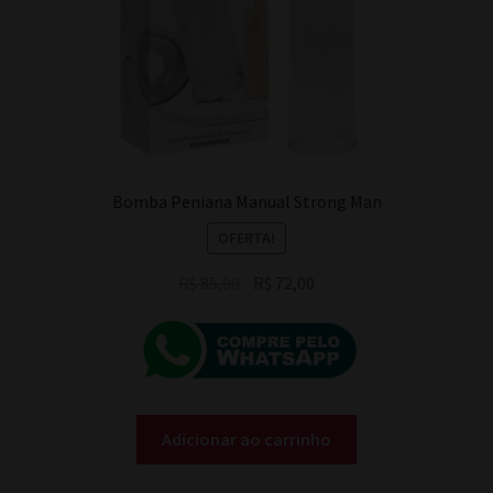
Bomba Peniana Manual Strong Man
OFERTA!
O
O
R$
85,00
R$
72,00
preço
preço
original
atual
era:
é:
R$ 85,00.
R$ 72,00.
Adicionar ao carrinho