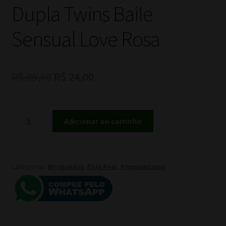
Dupla Twins Baile
Sensual Love Rosa
O
O
R$
35,00
R$
24,00
preço
preço
original
atual
Bolas
Adicionar ao carrinho
De
era:
é:
Pompoarismo
R$ 35,00.
R$ 24,00.
Dupla
Twins
Categorias:
Brinquedos
,
Plug Anal
,
Pompoarismo
Baile
Sensual
Love
Rosa