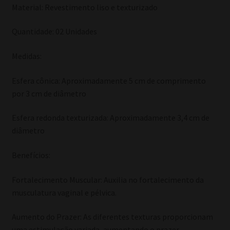
Material: Revestimento liso e texturizado
Quantidade: 02 Unidades
Medidas:
Esfera cônica: Aproximadamente 5 cm de comprimento
por 3 cm de diâmetro
Esfera redonda texturizada: Aproximadamente 3,4 cm de
diâmetro
Benefícios:
Fortalecimento Muscular: Auxilia no fortalecimento da
musculatura vaginal e pélvica.
Aumento do Prazer: As diferentes texturas proporcionam
uma estimulação variada, aumentando o prazer.