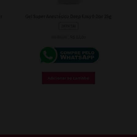
r
Gel Super Anestésico Deep Easy 0 Dor 25g
OFERTA!
O
O
R$
28,00
R$
22,00
preço
preço
original
atual
era:
é:
R$ 28,00.
R$ 22,00.
Adicionar ao carrinho