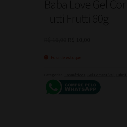
Baba Love Gel Cor
Tutti Frutti 60g
O
O
R$
16,00
R$
10,00
preço
preço
Fora de estoque
original
atual
era:
é:
Categorias:
Cosméticos
,
Gel Comestível
,
Lubrif
R$ 16,00.
R$ 10,00.