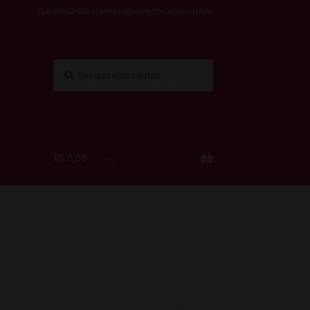
(14) 99602-8163 | vendas@cerejapicante.com.br
Pesquisar
Pesquisar
por:
R$
0,00
0 item