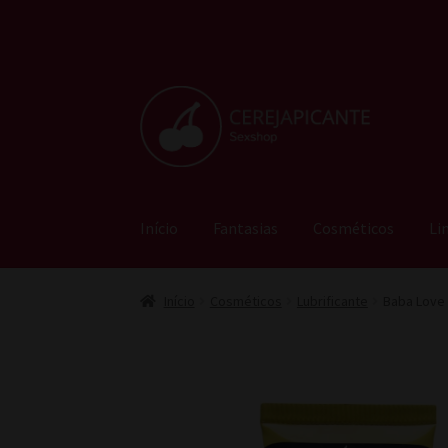
Pular
Pular
para
para
navegação
o
conteúdo
Início
Fantasias
Cosméticos
Li
Início
Cosméticos
Lubrificante
Baba Love 