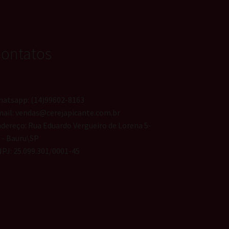
ontatos
atsapp: (14)99602-8163
ail: vendas@cerejapicante.com.br
dereço: Rua Eduardo Vergueiro de Lorena 5-
 - Bauru\SP
PJ: 25.099.301/0001-45