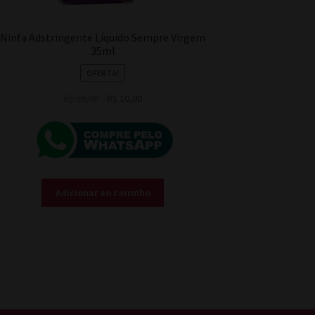
Ninfa Adstringente Líquido Sempre Virgem
35ml
OFERTA!
O
O
R$
28,00
R$
10,00
preço
preço
original
atual
era:
é:
R$ 28,00.
R$ 10,00.
Adicionar ao carrinho