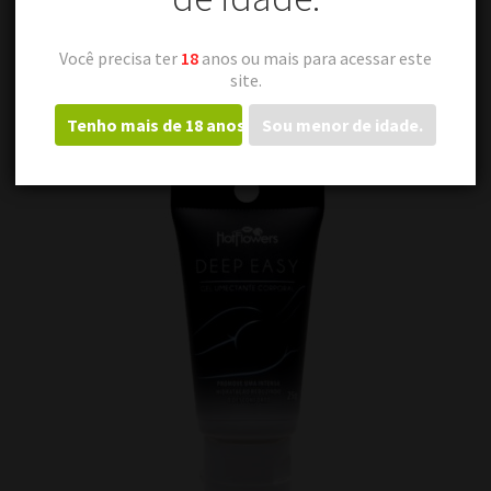
Você precisa ter
18
anos ou mais para acessar este
site.
Produtos relacionados
Tenho mais de 18 anos.
Sou menor de idade.