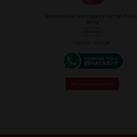
Sentadona Gel Adstringente Hot 18G Peppe
Blend
OFERTA!
O
O
R$
16,00
R$
12,00
preço
preço
original
atual
era:
é:
R$ 16,00.
R$ 12,00.
Adicionar ao carrinho