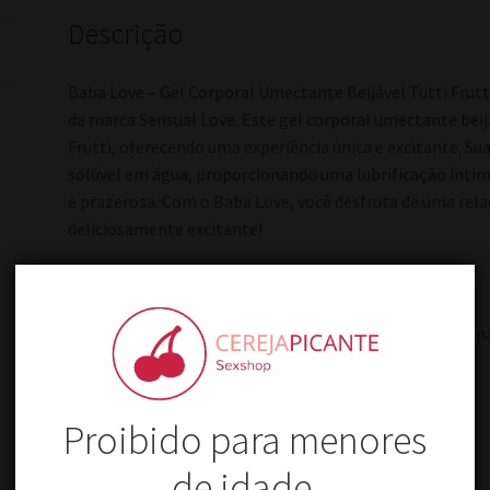
Descrição
Baba Love – Gel Corporal Umectante Beijável Tutti Frut
da marca Sensual Love. Este gel corporal umectante beijá
Frutti, oferecendo uma experiência única e excitante. 
solúvel em água, proporcionando uma lubrificação íntim
e prazerosa. Com o Baba Love, você desfruta de uma re
deliciosamente excitante!
Modo de Usar:
Aplique uma quantidade desejada na região desejada e 
Proibido para menores
de idade.