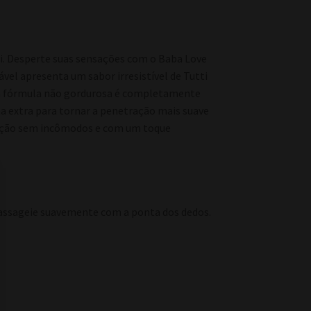
ti. Desperte suas sensações com o Baba Love
vel apresenta um sabor irresistível de Tutti
Sua fórmula não gordurosa é completamente
a extra para tornar a penetração mais suave
lação sem incômodos e com um toque
massageie suavemente com a ponta dos dedos.