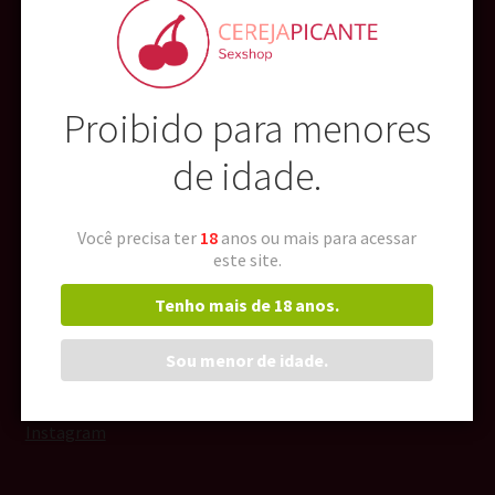
Sobre
Proibido para menores
A Cereja Picante
de idade.
Devolução e Garantia
Pagamento e Entrega
Você precisa ter
18
anos ou mais para acessar
este site.
Redes Sociais
Tenho mais de 18 anos.
Sou menor de idade.
Facebook
Instagram