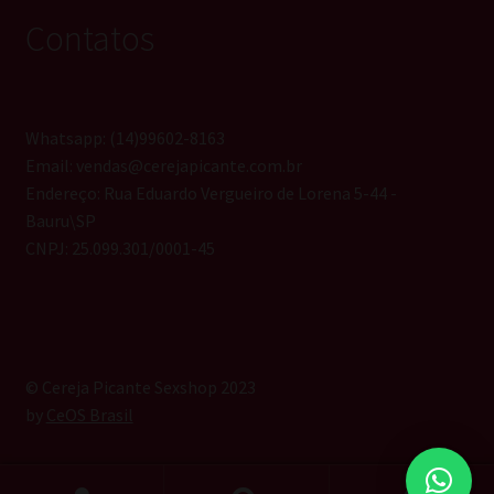
Contatos
Whatsapp: (14)99602-8163
Email: vendas@cerejapicante.com.br
Endereço: Rua Eduardo Vergueiro de Lorena 5-44 -
Bauru\SP
CNPJ: 25.099.301/0001-45
© Cereja Picante Sexshop 2023
by
CeOS Brasil
0