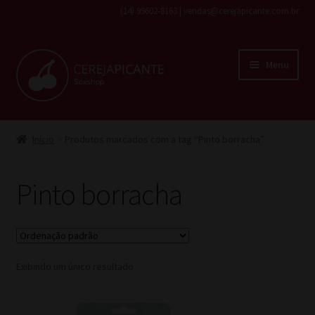
(14) 99602-8163 | vendas@cerejapicante.com.br
Pular
Pular
Menu
para
para
navegação
o
conteúdo
Início
Início
Produtos marcados com a tag “Pinto borracha”
Fantasias
Pinto borracha
Cosméticos
Lingerie
Exibindo um único resultado
Brinquedos
Todos os produtos