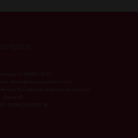
ontatos
atsapp: (14)99602-8163
ail: vendas@cerejapicante.com.br
dereço: Rua Eduardo Vergueiro de Lorena 5-
 - Bauru\SP
PJ: 25.099.301/0001-45