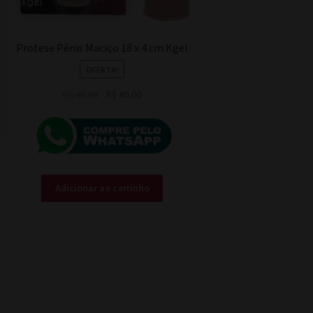
Protese Pênis Maciço 18 x 4 cm Kgel
OFERTA!
O
O
R$
48,00
R$
40,00
preço
preço
original
atual
era:
é:
R$ 48,00.
R$ 40,00.
Adicionar ao carrinho