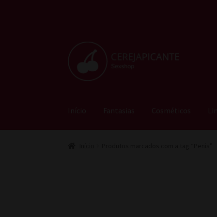
Pular
Pular
para
para
navegação
o
conteúdo
Início
Fantasias
Cosméticos
Li
Início
Produtos marcados com a tag “Penis”