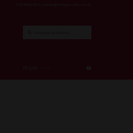
(14) 99602-8163 | vendas@cerejapicante.com.br
Pesquisar
Pesquisar
por:
R$
0,00
0 item