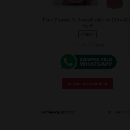
Pênis Protese De Borracha Maciço 23 X 4,5
Kgel
OFERTA!
O
O
R$
75,00
R$
64,00
preço
preço
original
atual
era:
é:
R$ 75,00.
R$ 64,00.
Adicionar ao carrinho
Mostran