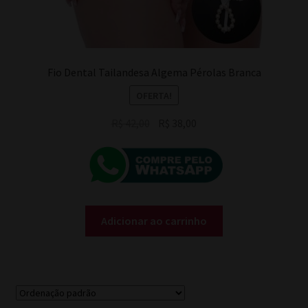
Fio Dental Tailandesa Algema Pérolas Branca
OFERTA!
O
O
R$
42,00
R$
38,00
preço
preço
original
atual
era:
é:
R$ 42,00.
R$ 38,00.
Adicionar ao carrinho