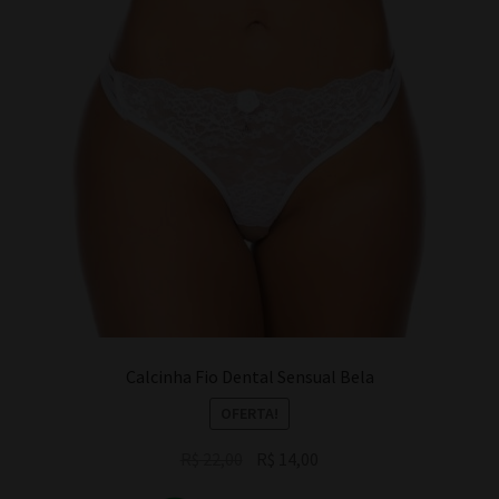
Calcinha Fio Dental Sensual Bela
OFERTA!
O
O
R$
22,00
R$
14,00
preço
preço