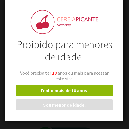
Proibido para menores
de idade.
Você precisa ter
18
anos ou mais para acessar
este site.
Tenho mais de 18 anos.
Conjunto Fio Fantasia Sado Pimenta Sexy Branca
Sou menor de idade.
OFERTA!
O
O
R$
35,00
R$
22,00
preço
preço