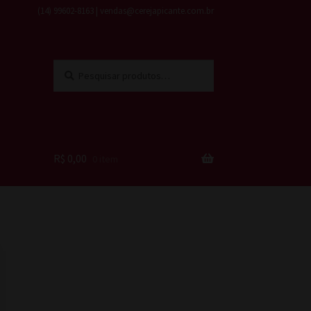
(14) 99602-8163 | vendas@cerejapicante.com.br
Pesquisar
Pesquisar
por:
R$
0,00
0 item