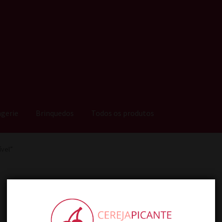
ngerie
Brinquedos
Todos os produtos
vel”
Comestível