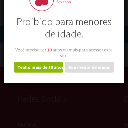
Proibido para menores
de idade.
a a sua seleção.
Você precisa ter
18
anos ou mais para acessar este
site.
Tenho mais de 18 anos.
Sou menor de idade.
Redes Sociais
C
Facebook
Wh