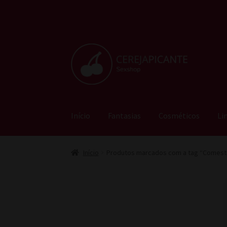
Pular
Pular
para
para
navegação
o
conteúdo
Início
Fantasias
Cosméticos
Li
Início
Produtos marcados com a tag “Comestí